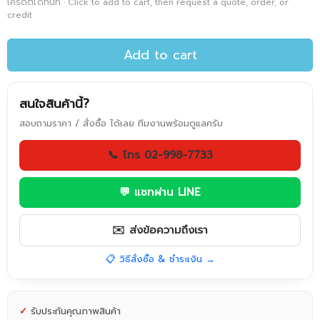
เครดิตได้ทันที · Click to add to cart, then request a quote, order, or
credit
Add to cart
สนใจสินค้านี้?
สอบถามราคา / สั่งซื้อ ได้เลย ทีมงานพร้อมดูแลครับ
📞 โทร 02-998-7733
💬 แชทผ่าน LINE
✉️ ส่งข้อความถึงเรา
📋 วิธีสั่งซื้อ & ชำระเงิน →
✓
รับประกันคุณภาพสินค้า