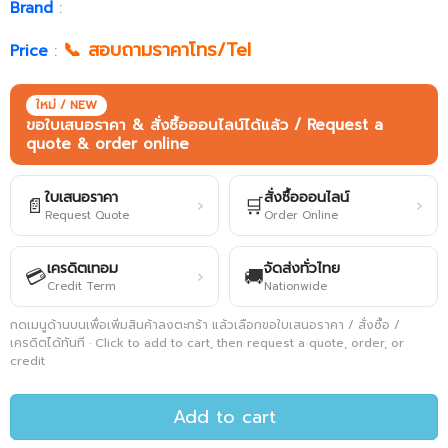
Brand
:
📞 สอบถามราคาโทร/Tel
Price
:
ใหม่ / NEW
ขอใบเสนอราคา & สั่งซื้อออนไลน์ได้แล้ว / Request a
quote & order online
ใบเสนอราคา
สั่งซื้อออนไลน์
📄
🛒
›
›
Request Quote
Order Online
เครดิตเทอม
จัดส่งทั่วไทย
💳
🚚
›
Credit Term
Nationwide
กดเมนูด้านบนเพื่อเพิ่มสินค้าลงตะกร้า แล้วเลือกขอใบเสนอราคา / สั่งซื้อ /
เครดิตได้ทันที · Click to add to cart, then request a quote, order, or
credit
Add to cart