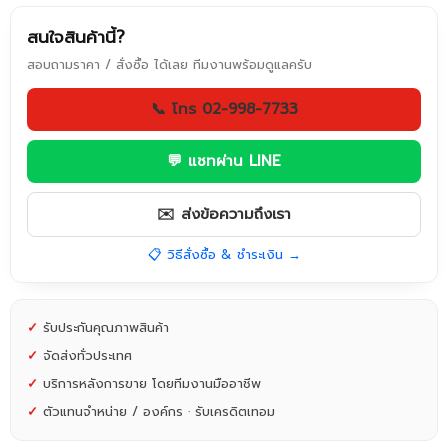
สนใจสินค้านี้?
สอบถามราคา / สั่งซื้อ ได้เลย ทีมงานพร้อมดูแลครับ
📞 โทร 02-998-7733
💬 แชทผ่าน LINE
✉️ ส่งข้อความถึงเรา
📋 วิธีสั่งซื้อ & ชำระเงิน →
✓
รับประกันคุณภาพสินค้า
✓
จัดส่งทั่วประเทศ
✓
บริการหลังการขาย โดยทีมงานมืออาชีพ
✓
ตัวแทนจำหน่าย / องค์กร · รับเครดิตเทอม