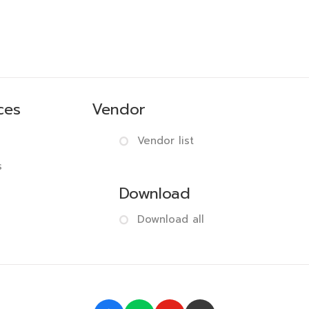
ces
Vendor
Vendor list
s
Download
Download all