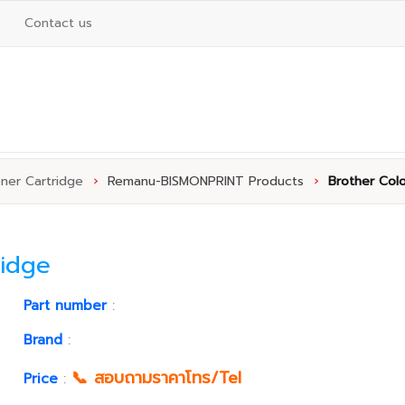
Contact us
ner Cartridge
›
Remanu-BISMONPRINT Products
›
Brother Col
ridge
Part number
:
Brand
:
📞 สอบถามราคาโทร/Tel
Price
: