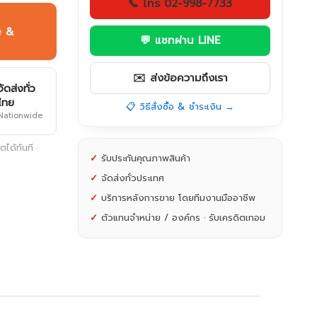
📞 โทร 02-998-7733
e &
💬 แชทผ่าน LINE
✉️ ส่งข้อความถึงเรา
จัดส่งทั่ว
ไทย
📋 วิธีสั่งซื้อ & ชำระเงิน →
Nationwide
ได้ทันที ·
✓
รับประกันคุณภาพสินค้า
✓
จัดส่งทั่วประเทศ
✓
บริการหลังการขาย โดยทีมงานมืออาชีพ
✓
ตัวแทนจำหน่าย / องค์กร · รับเครดิตเทอม