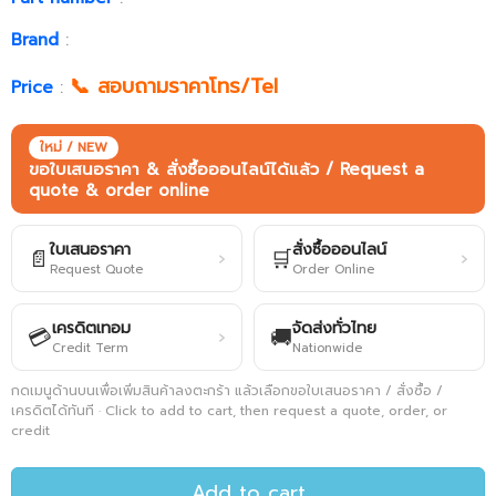
Brand
:
📞 สอบถามราคาโทร/Tel
Price
:
ใหม่ / NEW
ขอใบเสนอราคา & สั่งซื้อออนไลน์ได้แล้ว / Request a
quote & order online
ใบเสนอราคา
สั่งซื้อออนไลน์
📄
🛒
›
›
Request Quote
Order Online
เครดิตเทอม
จัดส่งทั่วไทย
💳
🚚
›
Credit Term
Nationwide
กดเมนูด้านบนเพื่อเพิ่มสินค้าลงตะกร้า แล้วเลือกขอใบเสนอราคา / สั่งซื้อ /
เครดิตได้ทันที · Click to add to cart, then request a quote, order, or
credit
Add to cart