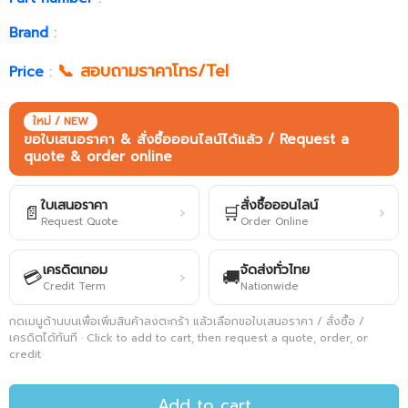
Brand
:
📞 สอบถามราคาโทร/Tel
Price
:
ใหม่ / NEW
ขอใบเสนอราคา & สั่งซื้อออนไลน์ได้แล้ว / Request a
quote & order online
ใบเสนอราคา
สั่งซื้อออนไลน์
📄
🛒
›
›
Request Quote
Order Online
เครดิตเทอม
จัดส่งทั่วไทย
💳
🚚
›
Credit Term
Nationwide
กดเมนูด้านบนเพื่อเพิ่มสินค้าลงตะกร้า แล้วเลือกขอใบเสนอราคา / สั่งซื้อ /
เครดิตได้ทันที · Click to add to cart, then request a quote, order, or
credit
Add to cart