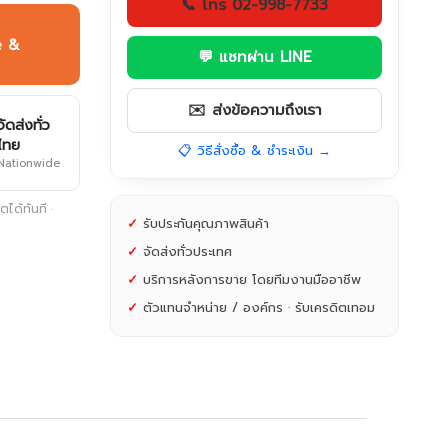
📞 โทร 02-998-7733
e &
💬 แชทผ่าน LINE
✉️ ส่งข้อความถึงเรา
จัดส่งทั่ว
ไทย
📋 วิธีสั่งซื้อ & ชำระเงิน →
Nationwide
ได้ทันที ·
✓
รับประกันคุณภาพสินค้า
✓
จัดส่งทั่วประเทศ
✓
บริการหลังการขาย โดยทีมงานมืออาชีพ
✓
ตัวแทนจำหน่าย / องค์กร · รับเครดิตเทอม