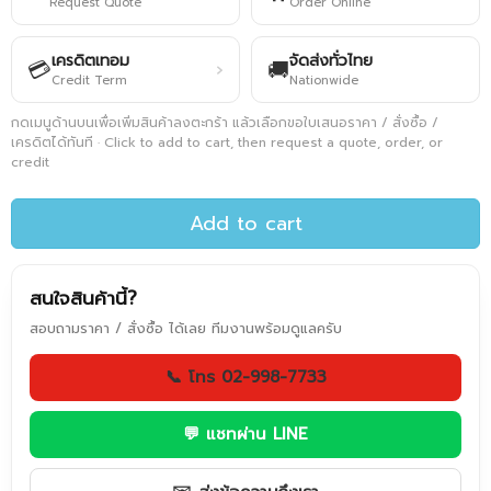
Request Quote
Order Online
เครดิตเทอม
จัดส่งทั่วไทย
💳
🚚
›
Credit Term
Nationwide
กดเมนูด้านบนเพื่อเพิ่มสินค้าลงตะกร้า แล้วเลือกขอใบเสนอราคา / สั่งซื้อ /
เครดิตได้ทันที · Click to add to cart, then request a quote, order, or
credit
Add to cart
สนใจสินค้านี้?
สอบถามราคา / สั่งซื้อ ได้เลย ทีมงานพร้อมดูแลครับ
📞 โทร 02-998-7733
💬 แชทผ่าน LINE