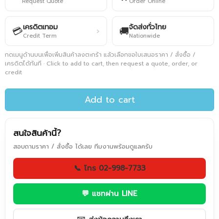
Request Quote
Order Online
เครดิตเทอม
จัดส่งทั่วไทย
💳
🚚
›
Credit Term
Nationwide
กดเมนูด้านบนเพื่อเพิ่มสินค้าลงตะกร้า แล้วเลือกขอใบเสนอราคา / สั่งซื้อ /
เครดิตได้ทันที · Click to add to cart, then request a quote, order, or
credit
Add to cart
สนใจสินค้านี้?
สอบถามราคา / สั่งซื้อ ได้เลย ทีมงานพร้อมดูแลครับ
📞 โทร 02-998-7733
💬 แชทผ่าน LINE