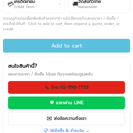
เครดิตเทอม
จัดส่งทั่วไทย
💳
🚚
›
Credit Term
Nationwide
กดเมนูด้านบนเพื่อเพิ่มสินค้าลงตะกร้า แล้วเลือกขอใบเสนอราคา / สั่งซื้อ /
เครดิตได้ทันที · Click to add to cart, then request a quote, order, or
credit
Add to cart
สนใจสินค้านี้?
สอบถามราคา / สั่งซื้อ ได้เลย ทีมงานพร้อมดูแลครับ
📞 โทร 02-998-7733
💬 แชทผ่าน LINE
✉️ ส่งข้อความถึงเรา
📋 วิธีสั่งซื้อ & ชำระเงิน →