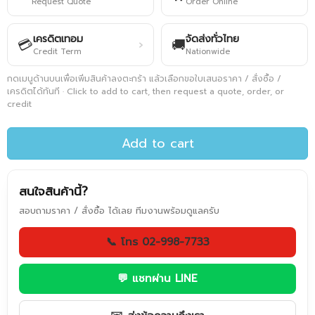
Request Quote
Order Online
เครดิตเทอม
จัดส่งทั่วไทย
💳
🚚
›
Credit Term
Nationwide
กดเมนูด้านบนเพื่อเพิ่มสินค้าลงตะกร้า แล้วเลือกขอใบเสนอราคา / สั่งซื้อ /
เครดิตได้ทันที · Click to add to cart, then request a quote, order, or
credit
Add to cart
สนใจสินค้านี้?
สอบถามราคา / สั่งซื้อ ได้เลย ทีมงานพร้อมดูแลครับ
📞 โทร 02-998-7733
💬 แชทผ่าน LINE