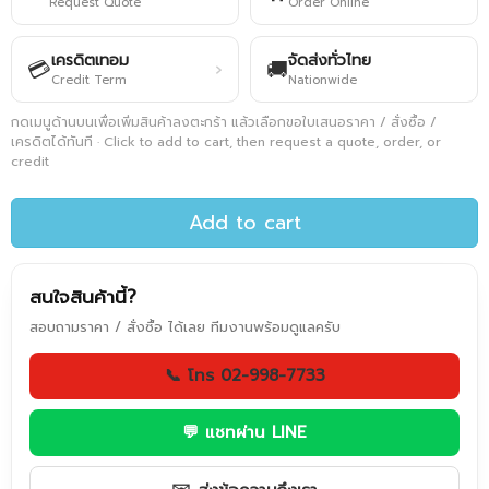
Request Quote
Order Online
เครดิตเทอม
จัดส่งทั่วไทย
💳
🚚
›
Credit Term
Nationwide
กดเมนูด้านบนเพื่อเพิ่มสินค้าลงตะกร้า แล้วเลือกขอใบเสนอราคา / สั่งซื้อ /
เครดิตได้ทันที · Click to add to cart, then request a quote, order, or
credit
Add to cart
สนใจสินค้านี้?
สอบถามราคา / สั่งซื้อ ได้เลย ทีมงานพร้อมดูแลครับ
📞 โทร 02-998-7733
💬 แชทผ่าน LINE