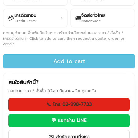
เครดิตเทอม
จัดส่งทั่วไทย
💳
🚚
›
Credit Term
Nationwide
กดเมนูด้านบนเพื่อเพิ่มสินค้าลงตะกร้า แล้วเลือกขอใบเสนอราคา / สั่งซื้อ /
เครดิตได้ทันที · Click to add to cart, then request a quote, order, or
credit
Add to cart
สนใจสินค้านี้?
สอบถามราคา / สั่งซื้อ ได้เลย ทีมงานพร้อมดูแลครับ
📞 โทร 02-998-7733
💬 แชทผ่าน LINE
✉️ ส่งข้อความถึงเรา