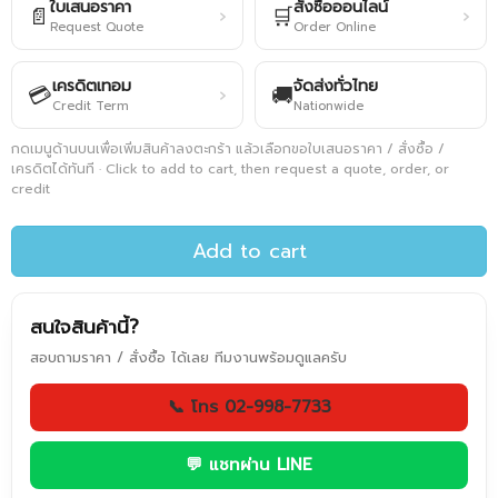
ใบเสนอราคา
สั่งซื้อออนไลน์
📄
🛒
›
›
Request Quote
Order Online
เครดิตเทอม
จัดส่งทั่วไทย
💳
🚚
›
Credit Term
Nationwide
กดเมนูด้านบนเพื่อเพิ่มสินค้าลงตะกร้า แล้วเลือกขอใบเสนอราคา / สั่งซื้อ /
เครดิตได้ทันที · Click to add to cart, then request a quote, order, or
credit
Add to cart
สนใจสินค้านี้?
สอบถามราคา / สั่งซื้อ ได้เลย ทีมงานพร้อมดูแลครับ
📞 โทร 02-998-7733
💬 แชทผ่าน LINE