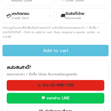
Request Quote
Order Online
เครดิตเทอม
จัดส่งทั่วไทย
💳
🚚
›
Credit Term
Nationwide
กดเมนูด้านบนเพื่อเพิ่มสินค้าลงตะกร้า แล้วเลือกขอใบเสนอราคา / สั่งซื้อ /
เครดิตได้ทันที · Click to add to cart, then request a quote, order, or
credit
Add to cart
สนใจสินค้านี้?
สอบถามราคา / สั่งซื้อ ได้เลย ทีมงานพร้อมดูแลครับ
📞 โทร 02-998-7733
💬 แชทผ่าน LINE