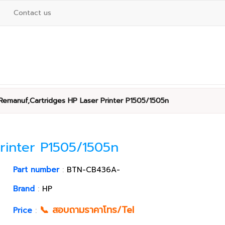
Contact us
Remanuf,Cartridges HP Laser Printer P1505/1505n
rinter P1505/1505n
Part number
:
BTN-CB436A-
Brand
:
HP
📞 สอบถามราคาโทร/Tel
Price
: