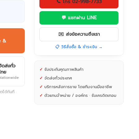
📞 โทร 02-998-7733
💬 แชทผ่าน LINE
✉️ ส่งข้อความถึงเรา
e &
📋 วิธีสั่งซื้อ & ชำระเงิน →
จัดส่งทั่ว
✓
รับประกันคุณภาพสินค้า
ไทย
Nationwide
✓
จัดส่งทั่วประเทศ
✓
บริการหลังการขาย โดยทีมงานมืออาชีพ
ได้ทันที ·
✓
ตัวแทนจำหน่าย / องค์กร · รับเครดิตเทอม