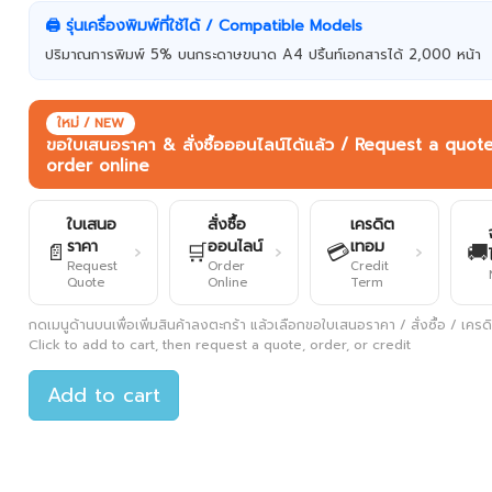
🖨️ รุ่นเครื่องพิมพ์ที่ใช้ได้ / Compatible Models
ปริมาณการพิมพ์ 5% บนกระดาษขนาด A4 ปริ้นท์เอกสารได้ 2,000 หน้า
ใหม่ / NEW
ขอใบเสนอราคา & สั่งซื้อออนไลน์ได้แล้ว / Request a quot
order online
ใบเสนอ
สั่งซื้อ
เครดิต
ราคา
ออนไลน์
เทอม
📄
🛒
💳
🚚
›
›
›
Request
Order
Credit
Quote
Online
Term
กดเมนูด้านบนเพื่อเพิ่มสินค้าลงตะกร้า แล้วเลือกขอใบเสนอราคา / สั่งซื้อ / เครดิต
Click to add to cart, then request a quote, order, or credit
Add to cart