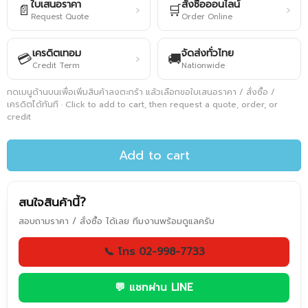
ใบเสนอราคา
สั่งซื้อออนไลน์
📄
🛒
›
›
Request Quote
Order Online
เครดิตเทอม
จัดส่งทั่วไทย
💳
🚚
›
Credit Term
Nationwide
กดเมนูด้านบนเพื่อเพิ่มสินค้าลงตะกร้า แล้วเลือกขอใบเสนอราคา / สั่งซื้อ /
เครดิตได้ทันที · Click to add to cart, then request a quote, order, or
credit
Add to cart
สนใจสินค้านี้?
สอบถามราคา / สั่งซื้อ ได้เลย ทีมงานพร้อมดูแลครับ
📞 โทร 02-998-7733
💬 แชทผ่าน LINE