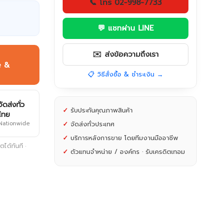
📞 โทร 02-998-7733
💬 แชทผ่าน LINE
✉️ ส่งข้อความถึงเรา
e &
📋 วิธีสั่งซื้อ & ชำระเงิน →
จัดส่งทั่ว
✓
รับประกันคุณภาพสินค้า
ไทย
Nationwide
✓
จัดส่งทั่วประเทศ
✓
บริการหลังการขาย โดยทีมงานมืออาชีพ
ได้ทันที ·
✓
ตัวแทนจำหน่าย / องค์กร · รับเครดิตเทอม