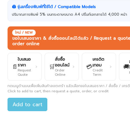
🖨️ รุ่นเครื่องพิมพ์ที่ใช้ได้ / Compatible Models
ปริมาณการพิมพ์ 5% บนกระดาษขนาด A4 ปริ้นท์เอกสารได้ 4,000 หน้า
ใหม่ / NEW
ขอใบเสนอราคา & สั่งซื้อออนไลน์ได้แล้ว / Request a quot
order online
ใบเสนอ
สั่งซื้อ
เครดิต
ราคา
ออนไลน์
เทอม
📄
🛒
💳
🚚
›
›
›
Request
Order
Credit
Quote
Online
Term
กดเมนูด้านบนเพื่อเพิ่มสินค้าลงตะกร้า แล้วเลือกขอใบเสนอราคา / สั่งซื้อ / เครดิต
Click to add to cart, then request a quote, order, or credit
Add to cart