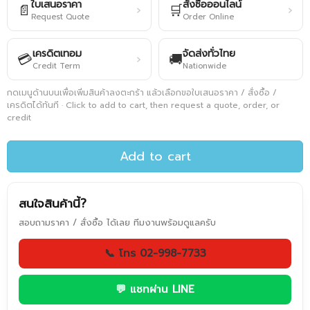
ใบเสนอราคา
สั่งซื้อออนไลน์
📄
🛒
›
›
Request Quote
Order Online
เครดิตเทอม
จัดส่งทั่วไทย
💳
🚚
›
Credit Term
Nationwide
กดเมนูด้านบนเพื่อเพิ่มสินค้าลงตะกร้า แล้วเลือกขอใบเสนอราคา / สั่งซื้อ /
เครดิตได้ทันที · Click to add to cart, then request a quote, order, or
credit
Add to cart
สนใจสินค้านี้?
สอบถามราคา / สั่งซื้อ ได้เลย ทีมงานพร้อมดูแลครับ
📞 โทร 02-998-7733
💬 แชทผ่าน LINE