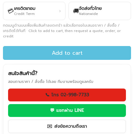
เครดิตเทอม
จัดส่งทั่วไทย
💳
🚚
›
Credit Term
Nationwide
กดเมนูด้านบนเพื่อเพิ่มสินค้าลงตะกร้า แล้วเลือกขอใบเสนอราคา / สั่งซื้อ /
เครดิตได้ทันที · Click to add to cart, then request a quote, order, or
credit
Add to cart
สนใจสินค้านี้?
สอบถามราคา / สั่งซื้อ ได้เลย ทีมงานพร้อมดูแลครับ
📞 โทร 02-998-7733
💬 แชทผ่าน LINE
✉️ ส่งข้อความถึงเรา