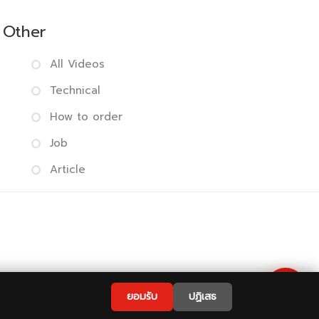
Other
All Videos
Technical
How to order
Job
Article
 Policy
|
FAQ
💬
ยอมรับ
ปฏิเสธ