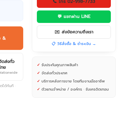
📞 โทร 02-998-7733
💬 แชทผ่าน LINE
✉️ ส่งข้อความถึงเรา
e &
📋 วิธีสั่งซื้อ & ชำระเงิน →
จัดส่งทั่ว
✓
รับประกันคุณภาพสินค้า
ไทย
Nationwide
✓
จัดส่งทั่วประเทศ
✓
บริการหลังการขาย โดยทีมงานมืออาชีพ
ได้ทันที ·
✓
ตัวแทนจำหน่าย / องค์กร · รับเครดิตเทอม