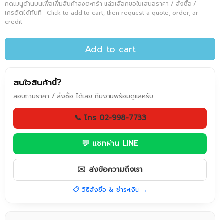
กดเมนูด้านบนเพื่อเพิ่มสินค้าลงตะกร้า แล้วเลือกขอใบเสนอราคา / สั่งซื้อ /
เครดิตได้ทันที · Click to add to cart, then request a quote, order, or
credit
Add to cart
สนใจสินค้านี้?
สอบถามราคา / สั่งซื้อ ได้เลย ทีมงานพร้อมดูแลครับ
📞 โทร 02-998-7733
💬 แชทผ่าน LINE
✉️ ส่งข้อความถึงเรา
📋 วิธีสั่งซื้อ & ชำระเงิน →