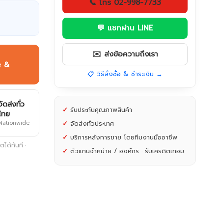
📞 โทร 02-998-7733
💬 แชทผ่าน LINE
✉️ ส่งข้อความถึงเรา
e &
📋 วิธีสั่งซื้อ & ชำระเงิน →
จัดส่งทั่ว
✓
รับประกันคุณภาพสินค้า
ไทย
Nationwide
✓
จัดส่งทั่วประเทศ
✓
บริการหลังการขาย โดยทีมงานมืออาชีพ
ได้ทันที ·
✓
ตัวแทนจำหน่าย / องค์กร · รับเครดิตเทอม