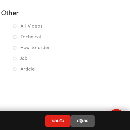
Other
All Videos
Technical
How to order
Job
Article
 Policy
|
FAQ
💬
ยอมรับ
ปฏิเสธ