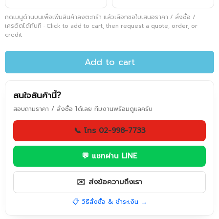
กดเมนูด้านบนเพื่อเพิ่มสินค้าลงตะกร้า แล้วเลือกขอใบเสนอราคา / สั่งซื้อ /
เครดิตได้ทันที · Click to add to cart, then request a quote, order, or
credit
Add to cart
สนใจสินค้านี้?
สอบถามราคา / สั่งซื้อ ได้เลย ทีมงานพร้อมดูแลครับ
📞 โทร 02-998-7733
💬 แชทผ่าน LINE
✉️ ส่งข้อความถึงเรา
📋 วิธีสั่งซื้อ & ชำระเงิน →