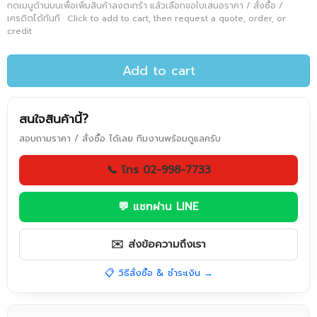
กดเมนูด้านบนเพื่อเพิ่มสินค้าลงตะกร้า แล้วเลือกขอใบเสนอราคา / สั่งซื้อ /
เครดิตได้ทันที · Click to add to cart, then request a quote, order, or
credit
Add to cart
สนใจสินค้านี้?
สอบถามราคา / สั่งซื้อ ได้เลย ทีมงานพร้อมดูแลครับ
📞 โทร 02-998-7733
💬 แชทผ่าน LINE
✉️ ส่งข้อความถึงเรา
📋 วิธีสั่งซื้อ & ชำระเงิน →