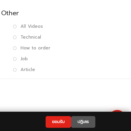
Other
All Videos
Technical
How to order
Job
Article
 Policy
|
FAQ
💬
ยอมรับ
ปฏิเสธ