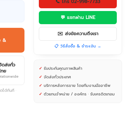
📞 โทร 02-998-7733
💬 แชทผ่าน LINE
✉️ ส่งข้อความถึงเรา
e &
📋 วิธีสั่งซื้อ & ชำระเงิน →
จัดส่งทั่ว
✓
รับประกันคุณภาพสินค้า
ไทย
Nationwide
✓
จัดส่งทั่วประเทศ
✓
บริการหลังการขาย โดยทีมงานมืออาชีพ
ได้ทันที ·
✓
ตัวแทนจำหน่าย / องค์กร · รับเครดิตเทอม