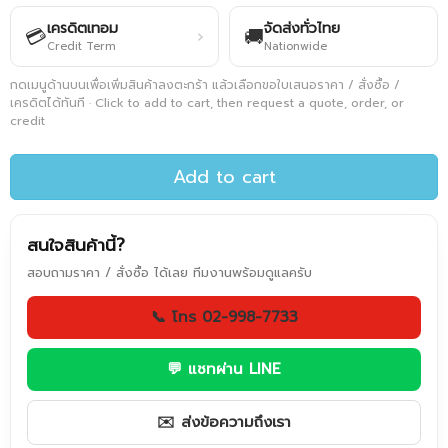
เครดิตเทอม
จัดส่งทั่วไทย
💳
🚚
›
Credit Term
Nationwide
กดเมนูด้านบนเพื่อเพิ่มสินค้าลงตะกร้า แล้วเลือกขอใบเสนอราคา / สั่งซื้อ /
เครดิตได้ทันที · Click to add to cart, then request a quote, order, or
credit
Add to cart
สนใจสินค้านี้?
สอบถามราคา / สั่งซื้อ ได้เลย ทีมงานพร้อมดูแลครับ
📞 โทร 02-998-7733
💬 แชทผ่าน LINE
✉️ ส่งข้อความถึงเรา