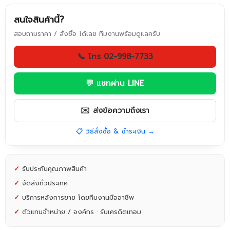
สนใจสินค้านี้?
สอบถามราคา / สั่งซื้อ ได้เลย ทีมงานพร้อมดูแลครับ
📞 โทร 02-998-7733
💬 แชทผ่าน LINE
✉️ ส่งข้อความถึงเรา
📋 วิธีสั่งซื้อ & ชำระเงิน →
✓
รับประกันคุณภาพสินค้า
✓
จัดส่งทั่วประเทศ
✓
บริการหลังการขาย โดยทีมงานมืออาชีพ
✓
ตัวแทนจำหน่าย / องค์กร · รับเครดิตเทอม