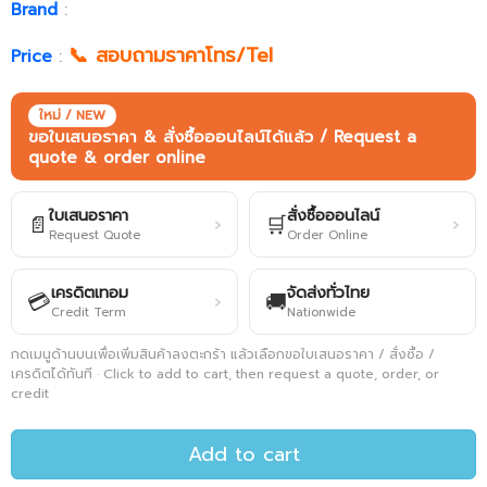
Brand
:
📞 สอบถามราคาโทร/Tel
Price
:
ใหม่ / NEW
ขอใบเสนอราคา & สั่งซื้อออนไลน์ได้แล้ว / Request a
quote & order online
ใบเสนอราคา
สั่งซื้อออนไลน์
📄
🛒
›
›
Request Quote
Order Online
เครดิตเทอม
จัดส่งทั่วไทย
💳
🚚
›
Credit Term
Nationwide
กดเมนูด้านบนเพื่อเพิ่มสินค้าลงตะกร้า แล้วเลือกขอใบเสนอราคา / สั่งซื้อ /
เครดิตได้ทันที · Click to add to cart, then request a quote, order, or
credit
Add to cart