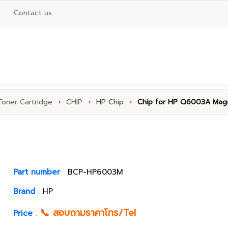
Contact us
Toner Cartridge
›
CHIP
›
HP Chip
›
Chip for HP Q6003A Mag
Part number
:
BCP-HP6003M
Brand
:
HP
📞 สอบถามราคาโทร/Tel
Price
: