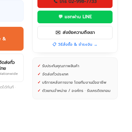
📞 โทร 02-998-7733
💬 แชทผ่าน LINE
✉️ ส่งข้อความถึงเรา
e &
📋 วิธีสั่งซื้อ & ชำระเงิน →
จัดส่งทั่ว
✓
รับประกันคุณภาพสินค้า
ไทย
Nationwide
✓
จัดส่งทั่วประเทศ
✓
บริการหลังการขาย โดยทีมงานมืออาชีพ
ได้ทันที ·
✓
ตัวแทนจำหน่าย / องค์กร · รับเครดิตเทอม