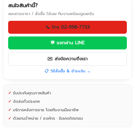
สนใจสินค้านี้?
สอบถามราคา / สั่งซื้อ ได้เลย ทีมงานพร้อมดูแลครับ
📞 โทร 02-998-7733
💬 แชทผ่าน LINE
✉️ ส่งข้อความถึงเรา
📋 วิธีสั่งซื้อ & ชำระเงิน →
✓
รับประกันคุณภาพสินค้า
✓
จัดส่งทั่วประเทศ
✓
บริการหลังการขาย โดยทีมงานมืออาชีพ
✓
ตัวแทนจำหน่าย / องค์กร · รับเครดิตเทอม