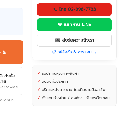
📞 โทร 02-998-7733
💬 แชทผ่าน LINE
✉️ ส่งข้อความถึงเรา
e &
📋 วิธีสั่งซื้อ & ชำระเงิน →
✓
รับประกันคุณภาพสินค้า
จัดส่งทั่ว
ไทย
✓
จัดส่งทั่วประเทศ
Nationwide
✓
บริการหลังการขาย โดยทีมงานมืออาชีพ
✓
ตัวแทนจำหน่าย / องค์กร · รับเครดิตเทอม
ได้ทันที ·