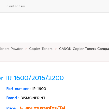
Contact us
Toners Powder
›
Copier Toners
›
CANON-Copier Toners Compat
r IR-1600/2016/2200
Part number
:
IR-1600
Brand
:
BISMONPRINT
📞 สอบถามราคาโทร/Tel
Price
: