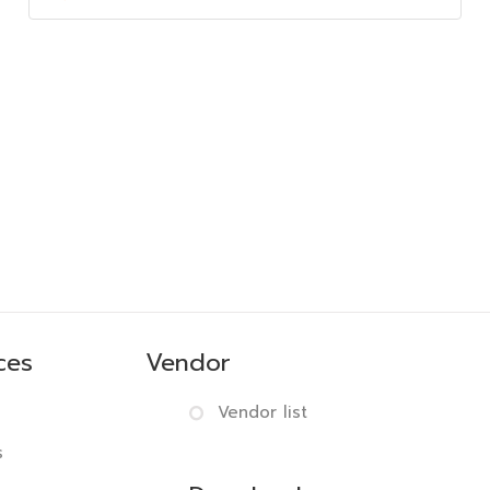
ces
Vendor
Vendor list
s