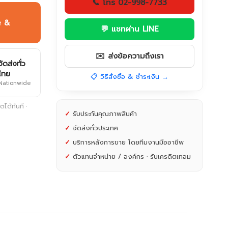
📞 โทร 02-998-7733
e &
💬 แชทผ่าน LINE
✉️ ส่งข้อความถึงเรา
จัดส่งทั่ว
ไทย
📋 วิธีสั่งซื้อ & ชำระเงิน →
Nationwide
ได้ทันที ·
✓
รับประกันคุณภาพสินค้า
✓
จัดส่งทั่วประเทศ
✓
บริการหลังการขาย โดยทีมงานมืออาชีพ
✓
ตัวแทนจำหน่าย / องค์กร · รับเครดิตเทอม