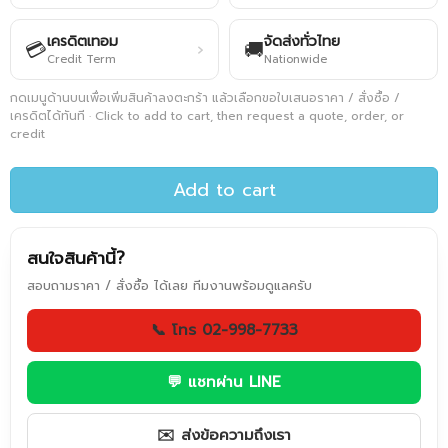
เครดิตเทอม
จัดส่งทั่วไทย
💳
🚚
›
Credit Term
Nationwide
กดเมนูด้านบนเพื่อเพิ่มสินค้าลงตะกร้า แล้วเลือกขอใบเสนอราคา / สั่งซื้อ /
เครดิตได้ทันที · Click to add to cart, then request a quote, order, or
credit
Add to cart
สนใจสินค้านี้?
สอบถามราคา / สั่งซื้อ ได้เลย ทีมงานพร้อมดูแลครับ
📞 โทร 02-998-7733
💬 แชทผ่าน LINE
✉️ ส่งข้อความถึงเรา