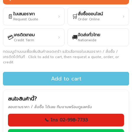
ใบเสนอราคา
สั่งซื้อออนไลน์
📄
🛒
›
›
Request Quote
Order Online
เครดิตเทอม
จัดส่งทั่วไทย
💳
🚚
›
Credit Term
Nationwide
กดเมนูด้านบนเพื่อเพิ่มสินค้าลงตะกร้า แล้วเลือกขอใบเสนอราคา / สั่งซื้อ /
เครดิตได้ทันที · Click to add to cart, then request a quote, order, or
credit
Add to cart
สนใจสินค้านี้?
สอบถามราคา / สั่งซื้อ ได้เลย ทีมงานพร้อมดูแลครับ
📞 โทร 02-998-7733