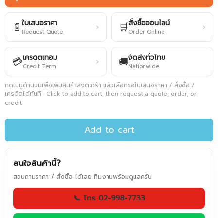
ใบเสนอราคา
สั่งซื้อออนไลน์
📄
🛒
›
›
Request Quote
Order Online
เครดิตเทอม
จัดส่งทั่วไทย
💳
🚚
›
Credit Term
Nationwide
กดเมนูด้านบนเพื่อเพิ่มสินค้าลงตะกร้า แล้วเลือกขอใบเสนอราคา / สั่งซื้อ /
เครดิตได้ทันที · Click to add to cart, then request a quote, order, or
credit
Add to cart
สนใจสินค้านี้?
สอบถามราคา / สั่งซื้อ ได้เลย ทีมงานพร้อมดูแลครับ
📞 โทร 02-998-7733