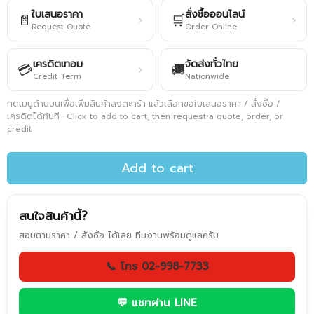
ใบเสนอราคา
สั่งซื้อออนไลน์
📄
🛒
›
›
Request Quote
Order Online
เครดิตเทอม
จัดส่งทั่วไทย
💳
🚚
›
Credit Term
Nationwide
กดเมนูด้านบนเพื่อเพิ่มสินค้าลงตะกร้า แล้วเลือกขอใบเสนอราคา / สั่งซื้อ /
เครดิตได้ทันที · Click to add to cart, then request a quote, order, or
credit
Add to cart
สนใจสินค้านี้?
สอบถามราคา / สั่งซื้อ ได้เลย ทีมงานพร้อมดูแลครับ
📞 โทร 02-998-7733
💬 แชทผ่าน LINE