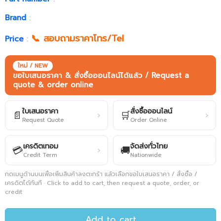
Brand
:
📞 สอบถามราคาโทร/Tel
Price
:
ใหม่ / NEW
ขอใบเสนอราคา & สั่งซื้อออนไลน์ได้แล้ว / Request a
quote & order online
ใบเสนอราคา
สั่งซื้อออนไลน์
📄
🛒
›
›
Request Quote
Order Online
เครดิตเทอม
จัดส่งทั่วไทย
💳
🚚
›
Credit Term
Nationwide
กดเมนูด้านบนเพื่อเพิ่มสินค้าลงตะกร้า แล้วเลือกขอใบเสนอราคา / สั่งซื้อ /
เครดิตได้ทันที · Click to add to cart, then request a quote, order, or
credit
Add to cart