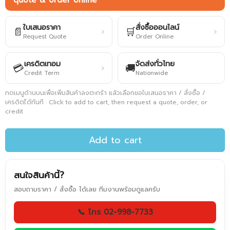
quote & order online
ใบเสนอราคา
สั่งซื้อออนไลน์
📄
🛒
›
›
Request Quote
Order Online
เครดิตเทอม
จัดส่งทั่วไทย
💳
🚚
›
Credit Term
Nationwide
กดเมนูด้านบนเพื่อเพิ่มสินค้าลงตะกร้า แล้วเลือกขอใบเสนอราคา / สั่งซื้อ /
เครดิตได้ทันที · Click to add to cart, then request a quote, order, or
credit
Add to cart
สนใจสินค้านี้?
สอบถามราคา / สั่งซื้อ ได้เลย ทีมงานพร้อมดูแลครับ
📞 โทร 02-998-7733