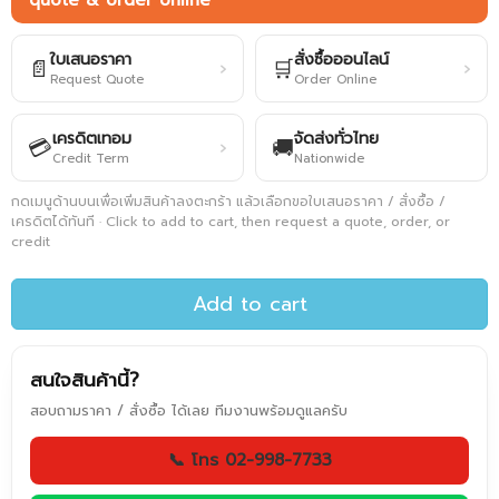
quote & order online
ใบเสนอราคา
สั่งซื้อออนไลน์
📄
🛒
›
›
Request Quote
Order Online
เครดิตเทอม
จัดส่งทั่วไทย
💳
🚚
›
Credit Term
Nationwide
กดเมนูด้านบนเพื่อเพิ่มสินค้าลงตะกร้า แล้วเลือกขอใบเสนอราคา / สั่งซื้อ /
เครดิตได้ทันที · Click to add to cart, then request a quote, order, or
credit
Add to cart
สนใจสินค้านี้?
สอบถามราคา / สั่งซื้อ ได้เลย ทีมงานพร้อมดูแลครับ
📞 โทร 02-998-7733