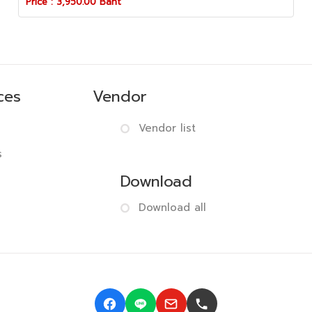
Price : 3,950.00 Baht
ces
Vendor
Vendor list
s
Download
Download all