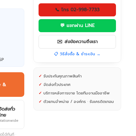
📞 โทร 02-998-7733
💬 แชทผ่าน LINE
✉️ ส่งข้อความถึงเรา
📋 วิธีสั่งซื้อ & ชำระเงิน →
SP
✓
รับประกันคุณภาพสินค้า
e &
✓
จัดส่งทั่วประเทศ
✓
บริการหลังการขาย โดยทีมงานมืออาชีพ
✓
ตัวแทนจำหน่าย / องค์กร · รับเครดิตเทอม
จัดส่งทั่ว
ไทย
Nationwide
ได้ทันที ·