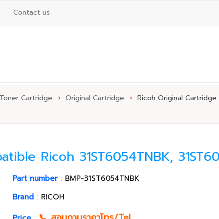
Contact us
 Toner Cartridge
›
Original Cartridge
›
Ricoh Original Cartridge
mpatible Ricoh 31ST6054TNBK, 31ST
Part number
:
BMP-31ST6054TNBK
Brand
:
RICOH
📞 สอบถามราคาโทร/Tel
Price
: