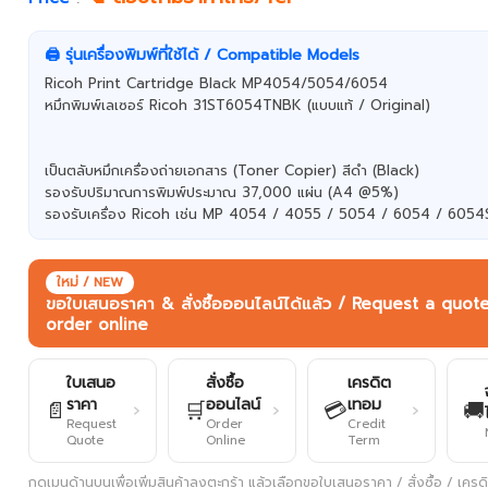
🖨️ รุ่นเครื่องพิมพ์ที่ใช้ได้ / Compatible Models
Ricoh Print Cartridge Black MP4054/5054/6054
หมึกพิมพ์เลเซอร์ Ricoh 31ST6054TNBK (แบบแท้ / Original)
เป็นตลับหมึกเครื่องถ่ายเอกสาร (Toner Copier) สีดำ (Black)
รองรับปริมาณการพิมพ์ประมาณ 37,000 แผ่น (A4 @5%)
รองรับเครื่อง Ricoh เช่น MP 4054 / 4055 / 5054 / 6054 / 6054
ใหม่ / NEW
ขอใบเสนอราคา & สั่งซื้อออนไลน์ได้แล้ว / Request a quot
order online
ใบเสนอ
สั่งซื้อ
เครดิต
ราคา
ออนไลน์
เทอม
📄
🛒
💳
🚚
›
›
›
Request
Order
Credit
Quote
Online
Term
กดเมนูด้านบนเพื่อเพิ่มสินค้าลงตะกร้า แล้วเลือกขอใบเสนอราคา / สั่งซื้อ / เครดิต