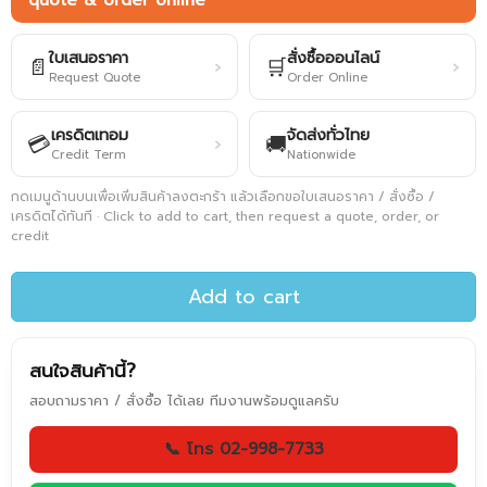
quote & order online
ใบเสนอราคา
สั่งซื้อออนไลน์
📄
🛒
›
›
Request Quote
Order Online
เครดิตเทอม
จัดส่งทั่วไทย
💳
🚚
›
Credit Term
Nationwide
กดเมนูด้านบนเพื่อเพิ่มสินค้าลงตะกร้า แล้วเลือกขอใบเสนอราคา / สั่งซื้อ /
เครดิตได้ทันที · Click to add to cart, then request a quote, order, or
credit
Add to cart
สนใจสินค้านี้?
สอบถามราคา / สั่งซื้อ ได้เลย ทีมงานพร้อมดูแลครับ
📞 โทร 02-998-7733