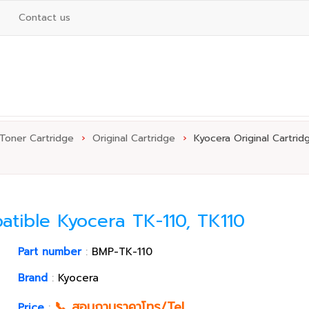
Contact us
 Toner Cartridge
›
Original Cartridge
›
Kyocera Original Cartrid
atible Kyocera TK-110, TK110
Part number
:
BMP-TK-110
Brand
:
Kyocera
📞 สอบถามราคาโทร/Tel
Price
: