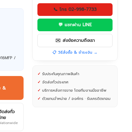
📞 โทร 02-998-7733
💬 แชทผ่าน LINE
✉️ ส่งข้อความถึงเรา
📋 วิธีสั่งซื้อ & ชำระเงิน →
1016MFP /
✓
รับประกันคุณภาพสินค้า
✓
จัดส่งทั่วประเทศ
e &
✓
บริการหลังการขาย โดยทีมงานมืออาชีพ
✓
ตัวแทนจำหน่าย / องค์กร · รับเครดิตเทอม
จัดส่งทั่ว
ไทย
Nationwide