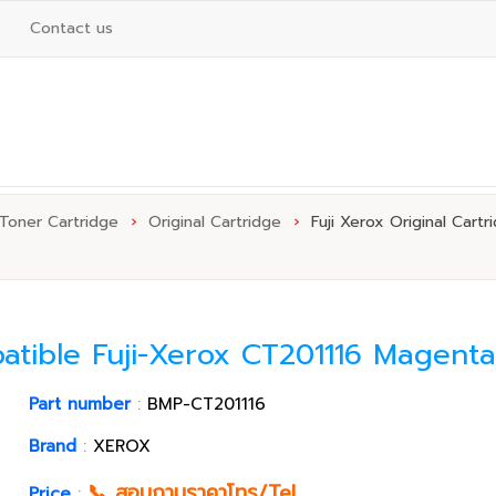
Contact us
 Toner Cartridge
›
Original Cartridge
›
Fuji Xerox Original Cartr
patible Fuji-Xerox CT201116 Magenta
Part number
:
BMP-CT201116
Brand
:
XEROX
📞 สอบถามราคาโทร/Tel
Price
: