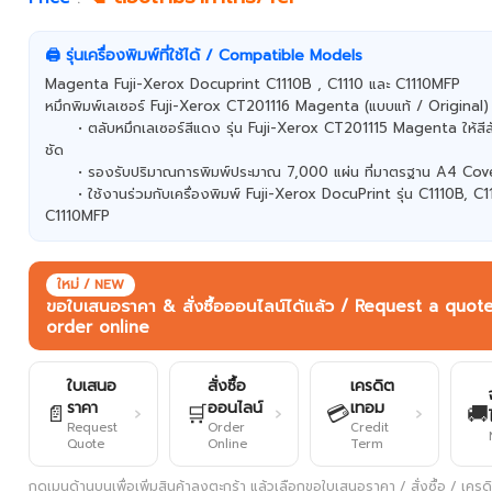
🖨️ รุ่นเครื่องพิมพ์ที่ใช้ได้ / Compatible Models
Magenta Fuji-Xerox Docuprint C1110B , C1110 และ C1110MFP
หมึกพิมพ์เลเซอร์ Fuji-Xerox CT201116 Magenta (แบบแท้ / Original)
• ตลับหมึกเลเซอร์สีแดง รุ่น Fuji-Xerox CT201115 Magenta ให้สี
ชัด
• รองรับปริมาณการพิมพ์ประมาณ 7,000 แผ่น ที่มาตรฐาน A4 Co
• ใช้งานร่วมกับเครื่องพิมพ์ Fuji-Xerox DocuPrint รุ่น C1110B, C1
C1110MFP
ใหม่ / NEW
ขอใบเสนอราคา & สั่งซื้อออนไลน์ได้แล้ว / Request a quot
order online
ใบเสนอ
สั่งซื้อ
เครดิต
ราคา
ออนไลน์
เทอม
📄
🛒
💳
🚚
›
›
›
Request
Order
Credit
Quote
Online
Term
กดเมนูด้านบนเพื่อเพิ่มสินค้าลงตะกร้า แล้วเลือกขอใบเสนอราคา / สั่งซื้อ / เครดิต