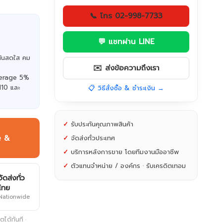
📞 โทร 02-998-7733
💬 แชทผ่าน LINE
สันสดใส คม
✉️ ส่งข้อความถึงเรา
verage 5%
110 และ
📋 วิธีสั่งซื้อ & ชำระเงิน →
✓
รับประกันคุณภาพสินค้า
e &
✓
จัดส่งทั่วประเทศ
✓
บริการหลังการขาย โดยทีมงานมืออาชีพ
✓
ตัวแทนจำหน่าย / องค์กร · รับเครดิตเทอม
จัดส่งทั่ว
ไทย
Nationwide
ได้ทันที ·