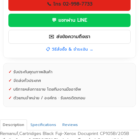
📞 โทร 02-998-7733
💬 แชทผ่าน LINE
✉️ ส่งข้อความถึงเรา
📋 วิธีสั่งซื้อ & ชำระเงิน →
✓
รับประกันคุณภาพสินค้า
✓
จัดส่งทั่วประเทศ
✓
บริการหลังการขาย โดยทีมงานมืออาชีพ
✓
ตัวแทนจำหน่าย / องค์กร · รับเครดิตเทอม
Description
Specifications
Reviews
Remanuf,Cartridges Black Fuji-Xerox Docuprint CP105B/205B