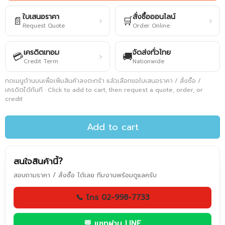
ใบเสนอราคา
สั่งซื้อออนไลน์
📄
🛒
›
›
Request Quote
Order Online
เครดิตเทอม
จัดส่งทั่วไทย
💳
🚚
›
Credit Term
Nationwide
กดเมนูด้านบนเพื่อเพิ่มสินค้าลงตะกร้า แล้วเลือกขอใบเสนอราคา / สั่งซื้อ /
เครดิตได้ทันที · Click to add to cart, then request a quote, order, or
credit
Add to cart
สนใจสินค้านี้?
สอบถามราคา / สั่งซื้อ ได้เลย ทีมงานพร้อมดูแลครับ
📞 โทร 02-998-7733
💬 แชทผ่าน LINE