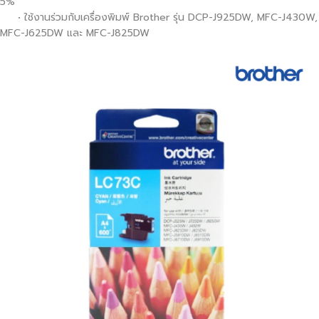
5%
• ใช้งานร่วมกับเครื่องพิมพ์ Brother รุ่น DCP-J925DW, MFC-J430W,
MFC-J625DW และ MFC-J825DW